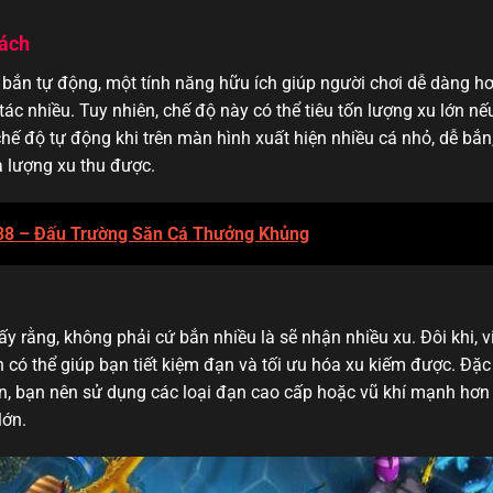
ách
bắn tự động, một tính năng hữu ích giúp người chơi dễ dàng h
tác nhiều. Tuy nhiên, chế độ này có thể tiêu tốn lượng xu lớn nế
ế độ tự động khi trên màn hình xuất hiện nhiều cá nhỏ, dễ bắn
a lượng xu thu được.
88 – Đấu Trường Săn Cá Thưởng Khủng
ấy rằng, không phải cứ bắn nhiều là sẽ nhận nhiều xu. Đôi khi, v
n có thể giúp bạn tiết kiệm đạn và tối ưu hóa xu kiếm được. Đặc
 hiện, bạn nên sử dụng các loại đạn cao cấp hoặc vũ khí mạnh hơn
lớn.