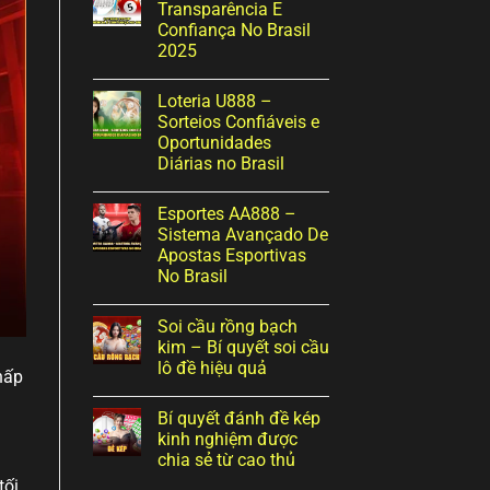
Transparência E
Confiança No Brasil
2025
Loteria U888 –
Sorteios Confiáveis e
Oportunidades
Diárias no Brasil
Esportes AA888 –
Sistema Avançado De
Apostas Esportivas
No Brasil
Soi cầu rồng bạch
kim – Bí quyết soi cầu
lô đề hiệu quả
hấp
Bí quyết đánh đề kép
kinh nghiệm được
chia sẻ từ cao thủ
tối