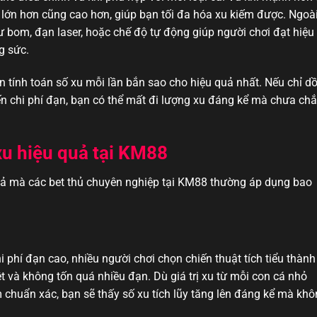
 lớn hơn cũng cao hơn, giúp bạn tối đa hóa xu kiếm được. Ngoài
 bom, đạn laser, hoặc chế độ tự động giúp người chơi đạt hiệu
g sức.
n tính toán số xu mỗi lần bắn sao cho hiệu quả nhất. Nếu chỉ d
ến chi phí đạn, bạn có thể mất đi lượng xu đáng kể mà chưa ch
xu hiệu quả tại KM88
uả mà các bet thủ chuyên nghiệp tại KM88 thường áp dụng bao
hi phí đạn cao, nhiều người chơi chọn chiến thuật tích tiểu thành
ệt và không tốn quá nhiều đạn. Dù giá trị xu từ mỗi con cá nhỏ
 chuẩn xác, bạn sẽ thấy số xu tích lũy tăng lên đáng kể mà kh