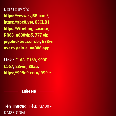
được an toàn.
Đối tác uy tín:
https://www.zzj88.com/
,
Nhà cái Uy Tín
Link :
https://foyer.jp.net/
,
https://abc8.vet
,
88CLB1
,
https://freed.jp.net/
,
7HH
https://i9betting.casino/
,
RR88
,
u888vip5
,
777 vip
,
Giao diện thân thiện
jogoluckbet.com.br
,
688vn
Nhờ có giao diện thân thiện, dễ sử dụng và hỗ trợ đa nền
ахатә даҟьа
,
aa888 app
tảng từ máy tính đến thiết bị di động, nhà cái giúp người
chơi thao tác dễ dàng. Nhờ vào đó, người chơi có thể dễ
Link :
F168
,
F168
,
999E
,
dàng truy cập và tham gia cá cược bất kỳ lúc nào. Các
L567
,
23win
,
88aa
,
danh mục trò chơi, tỷ lệ cược và các tính năng đặt cược đều
https://999e9.com/ 999 e
được sắp xếp rõ ràng, giúp trải nghiệm của người chơi trở
nên mượt mà và thuận tiện hơn bao giờ hết.
LIÊN HỆ
Khuyến mãi và ưu đãi hấp dẫn
KM88 thường xuyên triển khai nhiều chương trình
khuyến
Tên Thương Hiệu:
KM88 -
mãi Km88
hấp dẫn để tri ân người chơi, và giúp anh em cá
KM88.COM