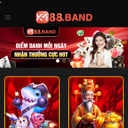
Chuyển
''
đến
nội
dung