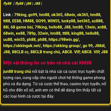
fly88
|
fly88
|
j88
|
J88
|
Link :
79king
,
go99
,
hm88
,
ok365
,
68win
,
ok365
,
hm88
,
tt88
,
EE88
,
HM88
,
GO99
,
WIN55
,
lucky88
,
bet365
,
az888
,
88i
,
68 game bài
,
79king
,
hello88
,
J88
,
hm88
,
13win
,
xn88
,
68win
,
ee88
,
789p
,
32win
,
hm88
,
tt88
,
king88
,
hello88
,
uu88
,
win55
,
ph88
,
ph88
,
https://98win.gg/
,
https://okkingok.net/
,
https://okking.group/
,
go 99
,
J88dl
,
J88
,
88CLB cc
,
88CLB trang chủ
,
ABC8. VIP
,
ABC8. VIP
,
J88
Một vài thông tin cơ bản về nhà cái KM88
jun88 trang chủ
nổi bật là nhà cái cá cược trực tuyến chất
lượng cao, cung cấp cho người chơi hệ thống game phong
phú và đa dạng. Từ cá cược thể thao, casino trực tuyến, nổ
hũ cho đến xổ số, anh em có thể dễ dàng tìm thấy tất cả
các loại hình cá cược tại đây.
Được trang bị công nghệ bảo mật hiện đại, nhà cái đảm