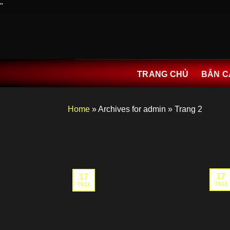
Chuyển
''
đến
nội
dung
TRANG CHỦ
BẮN C
Home
»
Archives for admin
»
Trang 2
17
17
Th11
Th11